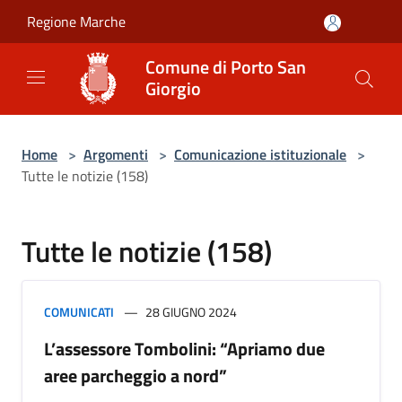
Salta al contenuto principale
Regione Marche
Comune di Porto San
Giorgio
Home
>
Argomenti
>
Comunicazione istituzionale
>
Tutte le notizie (158)
Tutte le notizie (158)
COMUNICATI
28 GIUGNO 2024
L’assessore Tombolini: “Apriamo due
aree parcheggio a nord”