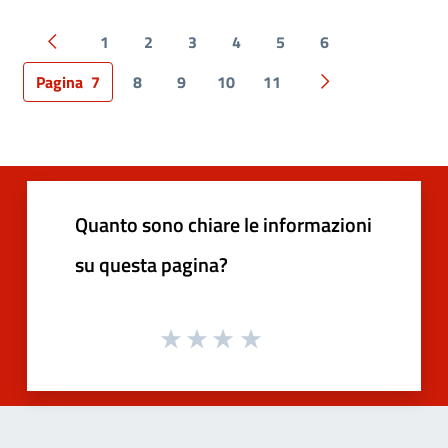
1
2
3
4
5
6
Pagina precedente
Pagina
7
8
9
10
11
Pagina successiv
Quanto sono chiare le informazioni
su questa pagina?