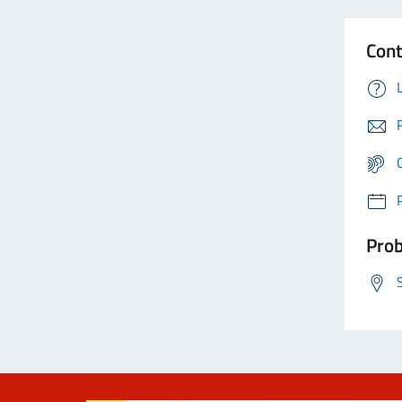
Cont
Prob