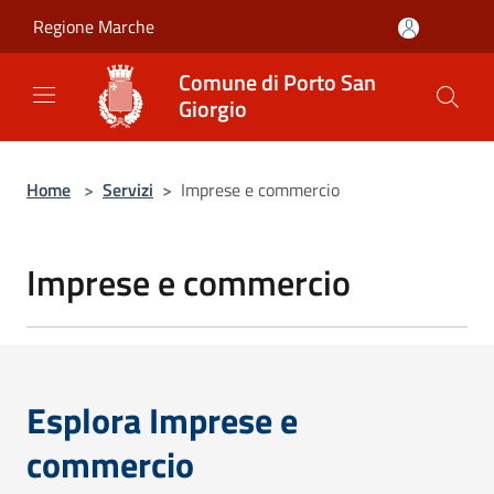
Salta al contenuto principale
Regione Marche
Comune di Porto San
Giorgio
Home
>
Servizi
>
Imprese e commercio
Imprese e commercio
Esplora Imprese e
commercio