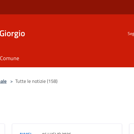
Giorgio
Seg
il Comune
nale
>
Tutte le notizie (158)