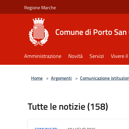
Salta al contenuto principale
Regione Marche
Comune di Porto San 
Amministrazione
Novità
Servizi
Vivere 
Home
>
Argomenti
>
Comunicazione istituzio
Tutte le notizie (158)