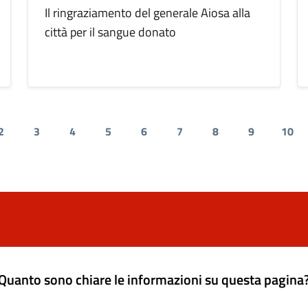
Il ringraziamento del generale Aiosa alla
città per il sangue donato
2
3
4
5
6
7
8
9
10
nte
Quanto sono chiare le informazioni su questa pagina