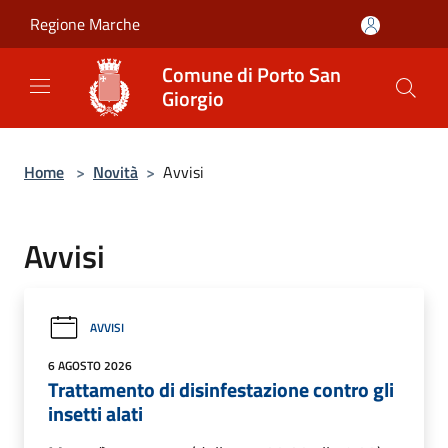
Salta al contenuto principale
Regione Marche
Comune di Porto San
Giorgio
Home
>
Novità
>
Avvisi
Avvisi
AVVISI
6 AGOSTO 2026
Trattamento di disinfestazione contro gli
insetti alati