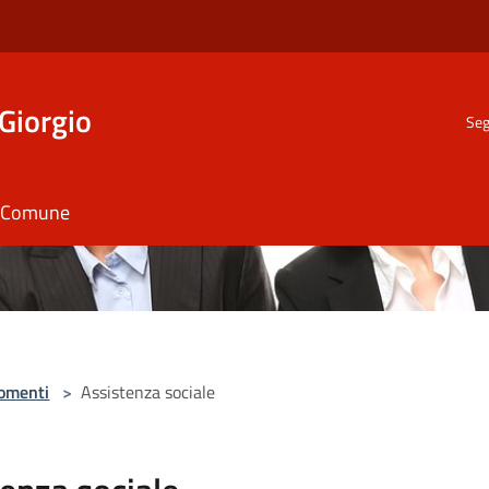
Giorgio
Seg
il Comune
omenti
>
Assistenza sociale