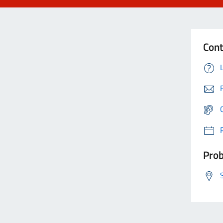
Cont
Prob