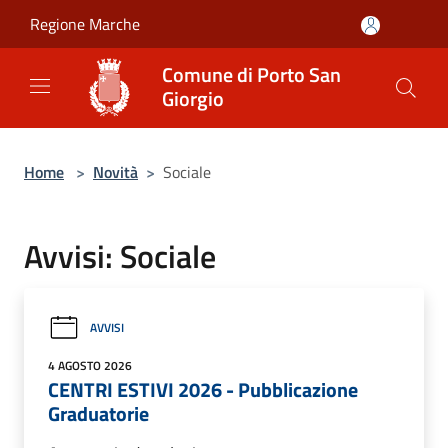
Salta al contenuto principale
Regione Marche
Comune di Porto San
Giorgio
Home
>
Novità
>
Sociale
Avvisi: Sociale
AVVISI
4 AGOSTO 2026
CENTRI ESTIVI 2026 - Pubblicazione
Graduatorie