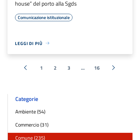
house” del porto alla Sgds
Comunicazione istituzionale
LEGGI DI PIÙ
1
2
3
...
16
« Precedente
Successiva 
Categorie
Ambiente (54)
Commercio (31)
Comune (235)