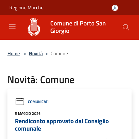
Salta al contenuto principale
Regione Marche
Comune di Porto San
Giorgio
Home
>
Novità
>
Comune
Novità: Comune
COMUNICATI
5 MAGGIO 2026
Rendiconto approvato dal Consiglio
comunale