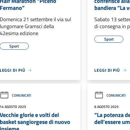
Half Marathon “Piceno
conferisce alla 
Fermano”
bandiera “La ve
Domenica 21 settembre il via sul
Sabato 13 sette
lungomare Gramsci della
di consegna in 
42esima edizione
Sport
Sport
LEGGI DI PIÙ
LEGGI DI PIÙ
COMUNICATI
COMUNICATI
14 AGOSTO 2025
6 AGOSTO 2025
Vecchie glorie e volti del
“La potenza d
basket sangiorgese di nuovo
dell’essere u
insieme