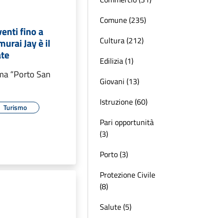
Comune (235)
enti fino a
Cultura (212)
urai Jay è il
ate
Edilizia (1)
ma “Porto San
Giovani (13)
Istruzione (60)
Turismo
Pari opportunità
(3)
Porto (3)
Protezione Civile
(8)
Salute (5)