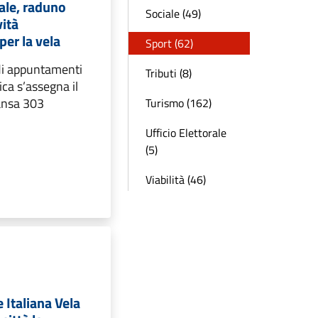
ale, raduno
Sociale (49)
vità
er la vela
Sport (62)
di appuntamenti
Tributi (8)
ca s’assegna il
ansa 303
Turismo (162)
Ufficio Elettorale
(5)
Viabilità (46)
 Italiana Vela