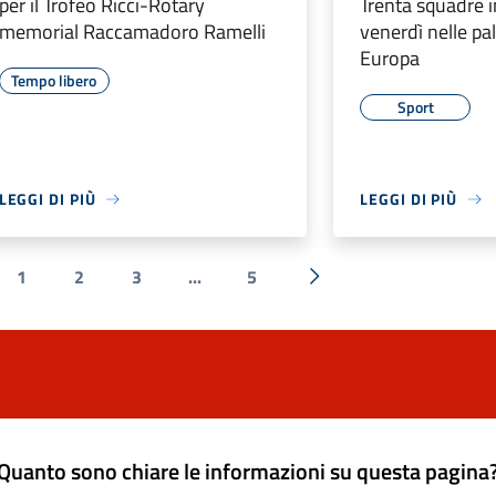
per il Trofeo Ricci-Rotary
Trenta squadre 
memorial Raccamadoro Ramelli
venerdì nelle pal
Europa
Tempo libero
Sport
LEGGI DI PIÙ
LEGGI DI PIÙ
1
2
3
...
5
a precedente
Successiva »
Quanto sono chiare le informazioni su questa pagina