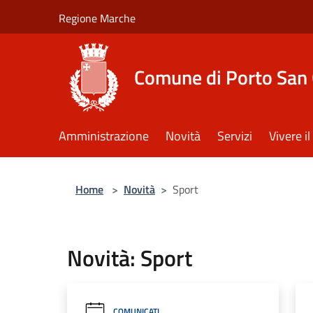
Salta al contenuto principale
Regione Marche
Comune di Porto San 
Amministrazione
Novità
Servizi
Vivere 
Home
>
Novità
>
Sport
Novità: Sport
COMUNICATI