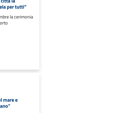
città la
la per tutti”
mbre la cerimonia
porto
el mare e
mano”