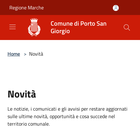
Salta al contenuto principale
Regione Marche
Comune di Porto San
Giorgio
Home
>
Novità
Novità
Le notizie, i comunicati e gli avvisi per restare aggiornati
sulle ultime novità, opportunità e cosa succede nel
territorio comunale.