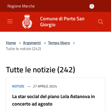
Salta al contenuto principale
Regione Marche
Comune di Porto San
Giorgio
Home
>
Argomenti
>
Tempo libero
>
Tutte le notizie (242)
Tutte le notizie (242)
NOTIZIE
27 APRILE 2024
La star social del piano Lola Astanova in
concerto ad agosto