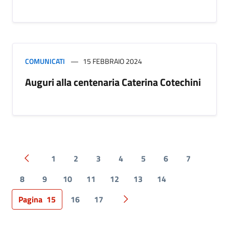
COMUNICATI
15 FEBBRAIO 2024
Auguri alla centenaria Caterina Cotechini
1
2
3
4
5
6
7
Pagina precedente
8
9
10
11
12
13
14
Pagina
15
16
17
Pagina successiva