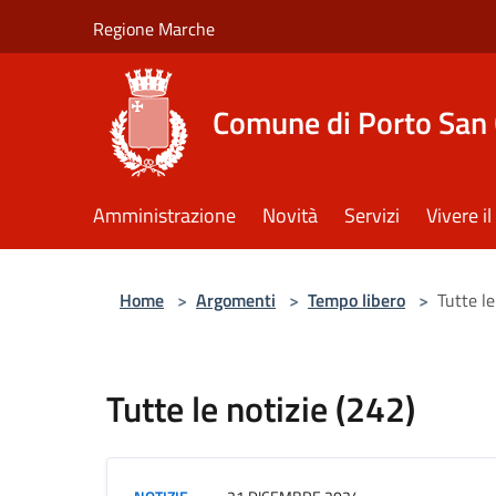
Salta al contenuto principale
Regione Marche
Comune di Porto San 
Amministrazione
Novità
Servizi
Vivere 
Home
>
Argomenti
>
Tempo libero
>
Tutte le
Tutte le notizie (242)