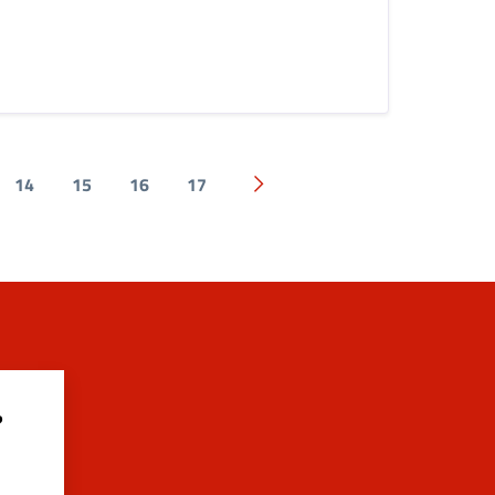
14
15
16
17
Pagina successiva
?