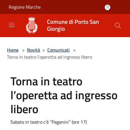
Salta al contenuto principale
Regione Marche
Comune di Porto San
Giorgio
Home
>
Novità
>
Comunicati
>
Torna in teatro l’operetta ad ingresso libero
Torna in teatro
l’operetta ad ingresso
libero
Sabato in teatro c’è “Paganini” (ore 17)