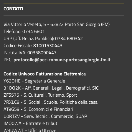
CONTATTI
Via Vittorio Veneto, 5 - 63822 Porto San Giorgio (FM)
Telefono: 0734 6801
URP (Uff. Relaz. Pubblico): 0734 680342
Codice Fiscale: 81001530443
Partita IVA: 00358090447
PEC:
protocollo@pec-comune.portosangiorgio.fm.it
Codice Univoco Fatturazione Elettronica
Y62OHE - Segreteria Generale
31OQ2K - Aff. Generali, Legali, Demografici, SIC
ZFS575 - S. Culturali, Turismo, Sport
7RXLC9 - S. Sociali, Scuola, Politiche della casa
AT9G59 - S. Economici e Finanziari
U0RTZV - Serv. Tecnici, Commercio, SUAP
IMQ0WA - Entrate e tributi
W3UWWT - Ufficio Utenze