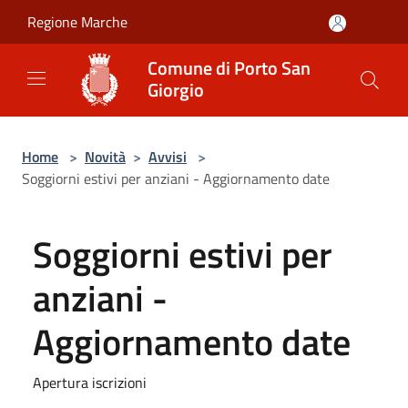
Salta al contenuto principale
Regione Marche
Comune di Porto San
Giorgio
Home
>
Novità
>
Avvisi
>
Soggiorni estivi per anziani - Aggiornamento date
Soggiorni estivi per
anziani -
Aggiornamento date
Apertura iscrizioni