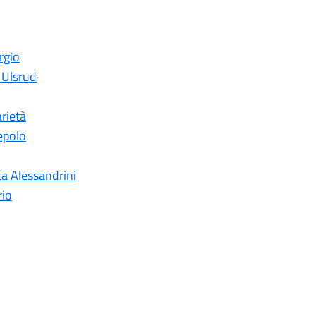
rgio
e Ulsrud
arietà
iepolo
ta Alessandrini
rio