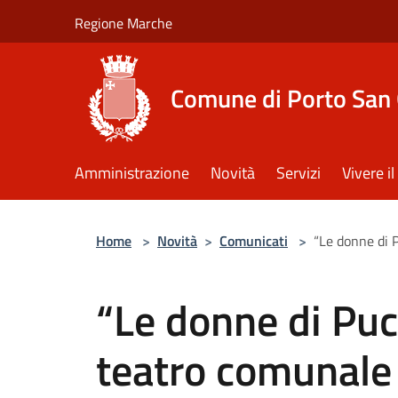
Salta al contenuto principale
Regione Marche
Comune di Porto San 
Amministrazione
Novità
Servizi
Vivere 
Home
>
Novità
>
Comunicati
>
“Le donne di P
“Le donne di Pucc
teatro comunale