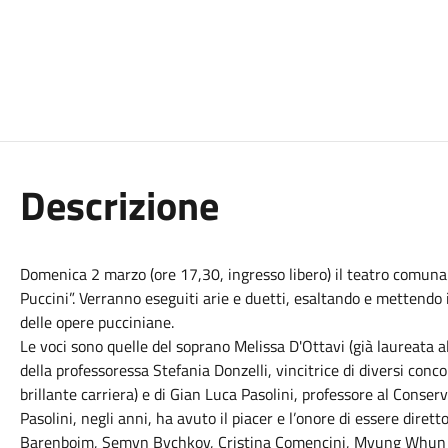
Descrizione
Domenica 2 marzo (ore 17,30, ingresso libero) il teatro comunale
Puccini”. Verranno eseguiti arie e duetti, esaltando e mettendo i
delle opere pucciniane.
Le voci sono quelle del soprano Melissa D'Ottavi (già laureata a
della professoressa Stefania Donzelli, vincitrice di diversi conc
brillante carriera) e di Gian Luca Pasolini, professore al Conser
Pasolini, negli anni, ha avuto il piacer e l’onore di essere dir
Barenboim, Semyn Bychkov, Cristina Comencini, Myung Whun C