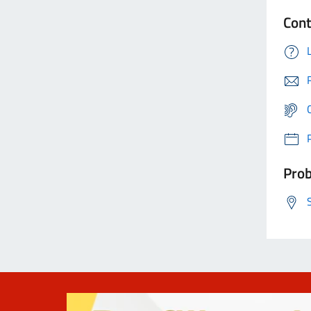
Cont
Prob