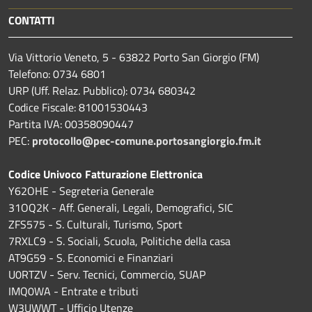
CONTATTI
Via Vittorio Veneto, 5 - 63822 Porto San Giorgio (FM)
Telefono: 0734 6801
URP (Uff. Relaz. Pubblico): 0734 680342
Codice Fiscale: 81001530443
Partita IVA: 00358090447
PEC:
protocollo@pec-comune.portosangiorgio.fm.it
Codice Univoco Fatturazione Elettronica
Y62OHE - Segreteria Generale
31OQ2K - Aff. Generali, Legali, Demografici, SIC
ZFS575 - S. Culturali, Turismo, Sport
7RXLC9 - S. Sociali, Scuola, Politiche della casa
AT9G59 - S. Economici e Finanziari
U0RTZV - Serv. Tecnici, Commercio, SUAP
IMQ0WA - Entrate e tributi
W3UWWT - Ufficio Utenze