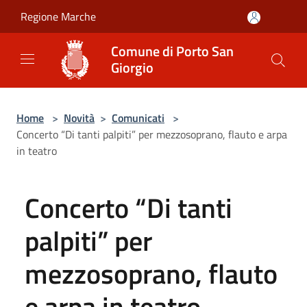
Salta al contenuto principale
Regione Marche
Comune di Porto San
Giorgio
Home
>
Novità
>
Comunicati
>
Concerto “Di tanti palpiti” per mezzosoprano, flauto e arpa
in teatro
Concerto “Di tanti
palpiti” per
mezzosoprano, flauto
e arpa in teatro