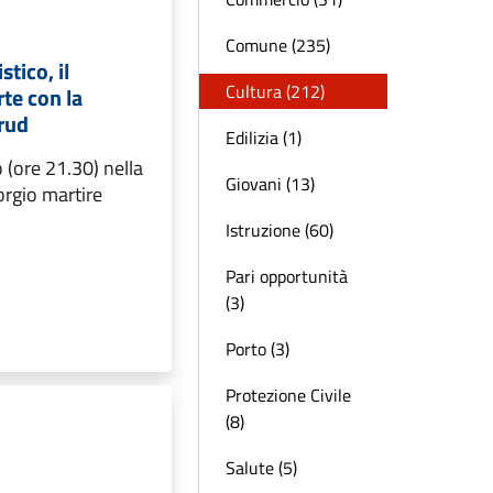
Comune (235)
stico, il
Cultura (212)
te con la
rud
Edilizia (1)
o (ore 21.30) nella
Giovani (13)
orgio martire
Istruzione (60)
Pari opportunità
(3)
Porto (3)
Protezione Civile
(8)
Salute (5)