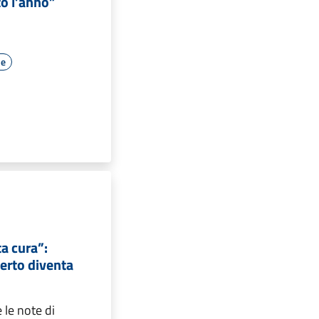
to l’anno”
le
ta cura”:
erto diventa
 e le note di