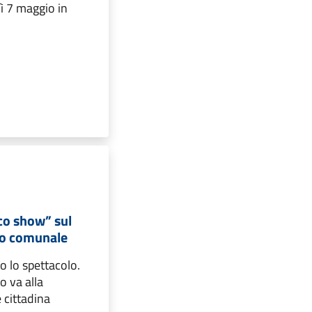
ì 7 maggio in
co show” sul
tro comunale
o lo spettacolo.
o va alla
e cittadina