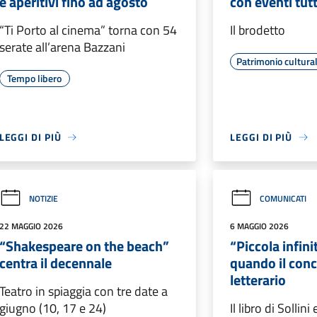
e aperitivi fino ad agosto
con eventi tut
“Ti Porto al cinema” torna con 54
Il brodetto
serate all’arena Bazzani
Patrimonio cultura
Tempo libero
LEGGI DI PIÙ
LEGGI DI PIÙ
NOTIZIE
COMUNICATI
22 MAGGIO 2026
6 MAGGIO 2026
“Shakespeare on the beach”
“Piccola infini
centra il decennale
quando il conc
letterario
Teatro in spiaggia con tre date a
giugno (10, 17 e 24)
Il libro di Sollini