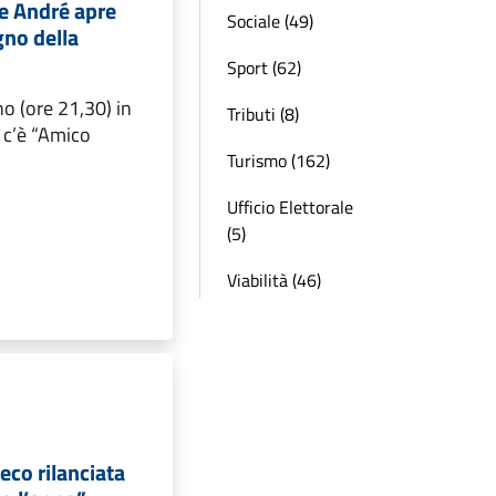
De André apre
Sociale (49)
gno della
Sport (62)
o (ore 21,30) in
Tributi (8)
 c’è “Amico
Turismo (162)
Ufficio Elettorale
(5)
Viabilità (46)
eco rilanciata