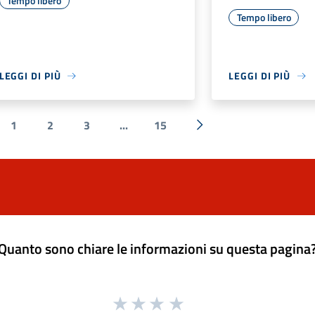
Tempo libero
Tempo libero
LEGGI DI PIÙ
LEGGI DI PIÙ
1
2
3
...
15
a precedente
Successiva »
Quanto sono chiare le informazioni su questa pagina