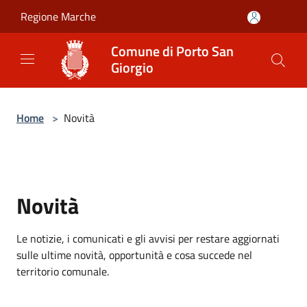
Salta al contenuto principale
Regione Marche
Comune di Porto San
Giorgio
Home
>
Novità
Novità
Le notizie, i comunicati e gli avvisi per restare aggiornati
sulle ultime novità, opportunità e cosa succede nel
territorio comunale.