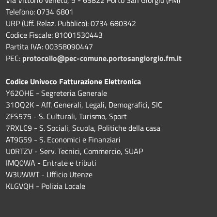
Via Vittorio Veneto, 5 - 63822 Porto San Giorgio (FM)
Telefono: 0734 6801
URP (Uff. Relaz. Pubblico): 0734 680342
Codice Fiscale: 81001530443
Partita IVA: 00358090447
PEC:
protocollo@pec-comune.portosangiorgio.fm.it
Codice Univoco Fatturazione Elettronica
Y62OHE - Segreteria Generale
31OQ2K - Aff. Generali, Legali, Demografici, SIC
ZFS575 - S. Culturali, Turismo, Sport
7RXLC9 - S. Sociali, Scuola, Politiche della casa
AT9G59 - S. Economici e Finanziari
U0RTZV - Serv. Tecnici, Commercio, SUAP
IMQ0WA - Entrate e tributi
W3UWWT - Ufficio Utenze
KLGVQH - Polizia Locale