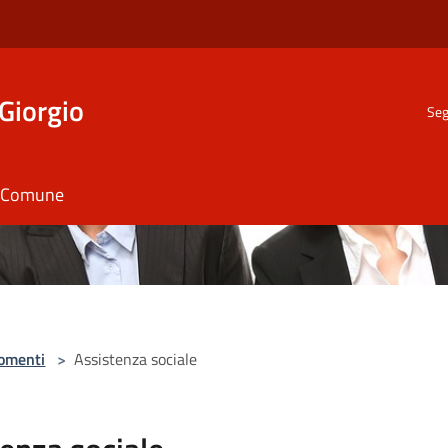
Giorgio
Seg
il Comune
omenti
>
Assistenza sociale