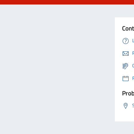
Cont
Prob