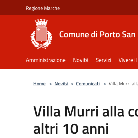
Salta al contenuto principale
Regione Marche
Comune di Porto San 
Amministrazione
Novità
Servizi
Vivere 
Home
>
Novità
>
Comunicati
>
Villa Murri al
Villa Murri alla 
altri 10 anni