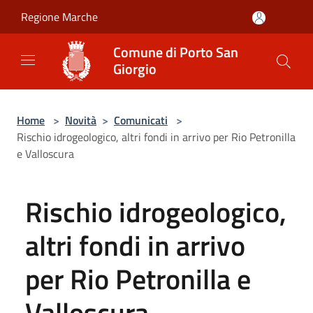
Salta al contenuto principale
Regione Marche
Comune di Porto San
Giorgio
Home
>
Novità
>
Comunicati
>
Rischio idrogeologico, altri fondi in arrivo per Rio Petronilla
e Valloscura
Rischio idrogeologico,
altri fondi in arrivo
per Rio Petronilla e
Valloscura