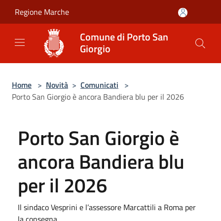
Salta al contenuto principale
Regione Marche
Comune di Porto San
Giorgio
Home
>
Novità
>
Comunicati
>
Porto San Giorgio è ancora Bandiera blu per il 2026
Porto San Giorgio è
ancora Bandiera blu
per il 2026
Il sindaco Vesprini e l’assessore Marcattili a Roma per
la consegna