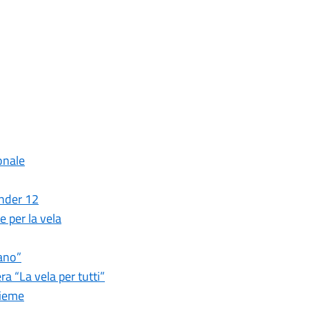
onale
Under 12
 per la vela
mano”
ra “La vela per tutti”
sieme