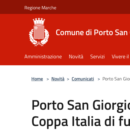
Salta al contenuto principale
Regione Marche
Comune di Porto San 
Amministrazione
Novità
Servizi
Vivere 
Home
>
Novità
>
Comunicati
>
Porto San Giorg
Porto San Giorgio
Coppa Italia di f