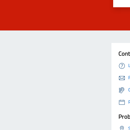
Cont
Prob