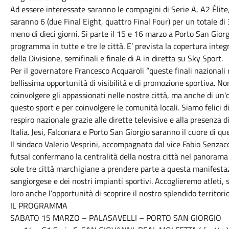
Ad essere interessate saranno le compagini di Serie A, A2 Élite
saranno 6 (due Final Eight, quattro Final Four) per un totale di
meno di dieci giorni. Si parte il 15 e 16 marzo a Porto San Giorg
programma in tutte e tre le città. E’ prevista la copertura inte
della Divisione, semifinali e finale di A in diretta su Sky Sport.
Per il governatore Francesco Acquaroli “queste finali nazionali
bellissima opportunità di visibilità e di promozione sportiva. No
coinvolgere gli appassionati nelle nostre città, ma anche di un
questo sport e per coinvolgere le comunità locali. Siamo felici
respiro nazionale grazie alle dirette televisive e alla presenza d
Italia. Jesi, Falconara e Porto San Giorgio saranno il cuore di q
Il sindaco Valerio Vesprini, accompagnato dal vice Fabio Senzacqu
futsal confermano la centralità della nostra città nel panorama s
sole tre città marchigiane a prendere parte a questa manifestaz
sangiorgese e dei nostri impianti sportivi. Accoglieremo atleti, st
loro anche l’opportunità di scoprire il nostro splendido territorio
IL PROGRAMMA
SABATO 15 MARZO – PALASAVELLI – PORTO SAN GIORGIO