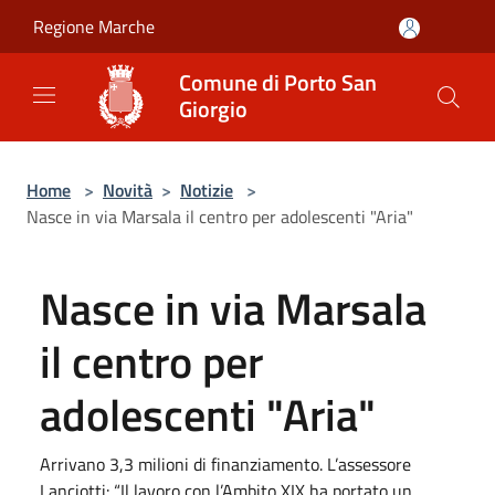
Salta al contenuto principale
Regione Marche
Comune di Porto San
Giorgio
Home
>
Novità
>
Notizie
>
Nasce in via Marsala il centro per adolescenti "Aria"
Nasce in via Marsala
il centro per
adolescenti "Aria"
Arrivano 3,3 milioni di finanziamento. L’assessore
Lanciotti: “Il lavoro con l’Ambito XIX ha portato un