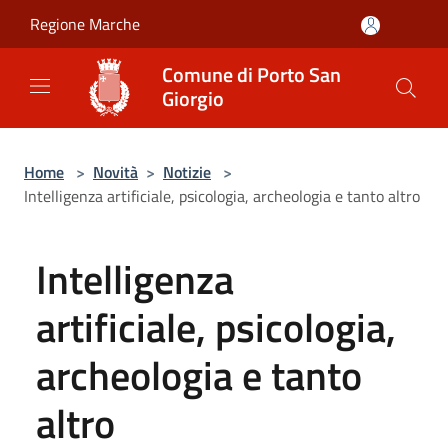
Salta al contenuto principale
Regione Marche
Comune di Porto San
Giorgio
Home
>
Novità
>
Notizie
>
Intelligenza artificiale, psicologia, archeologia e tanto altro
Intelligenza
artificiale, psicologia,
archeologia e tanto
altro