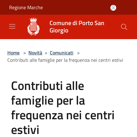
Salta al contenuto principale
Regione Marche
Comune di Porto San
Giorgio
Home
>
Novità
>
Comunicati
>
Contributi alle famiglie per la frequenza nei centri estivi
Contributi alle
famiglie per la
frequenza nei centri
estivi