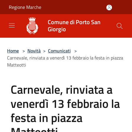
Salta al contenuto principale
Regione Marche
Comune di Porto San
Giorgio
Home
>
Novità
>
Comunicati
>
Carnevale, rinviata a venerdì 13 febbraio la festa in piazza
Matteotti
Carnevale, rinviata a
venerdì 13 febbraio la
festa in piazza
Matteotti