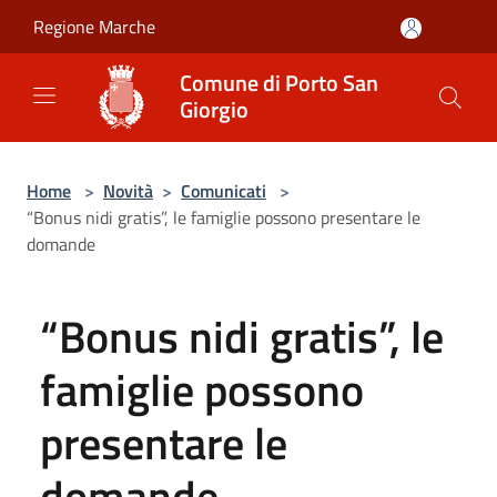
Salta al contenuto principale
Regione Marche
Comune di Porto San
Giorgio
Home
>
Novità
>
Comunicati
>
“Bonus nidi gratis”, le famiglie possono presentare le
domande
“Bonus nidi gratis”, le
famiglie possono
presentare le
domande