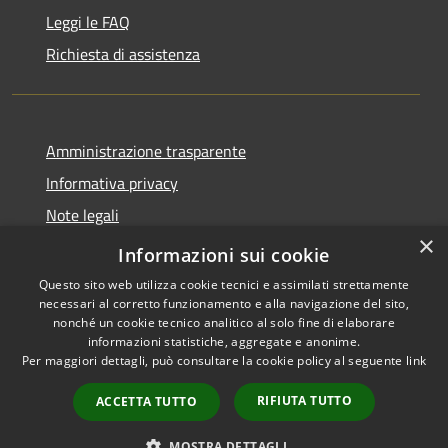
Leggi le FAQ
Richiesta di assistenza
Amministrazione trasparente
Informativa privacy
Note legali
×
Dichiarazione di accessibilità
Informazioni sui cookie
Questo sito web utilizza cookie tecnici e assimilati strettamente
necessari al corretto funzionamento e alla navigazione del sito,
nonché un cookie tecnico analitico al solo fine di elaborare
informazioni statistiche, aggregate e anonime.
RSS
Copyright © 2026 • Comune di
Per maggiori dettagli, può consultare la cookie policy al seguente
link
Accessibilità
Porto San Giorgio • Powered by
Privacy
Municipium
Accesso
•
RIFIUTA TUTTO
ACCETTA TUTTO
Cookie
redazione
Mappa del sito
MOSTRA DETTAGLI