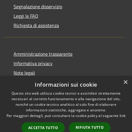
Segnalazione disservizio
Leggi le FAQ
Richiesta di assistenza
Amministrazione trasparente
Informativa privacy
Note legali
×
Dichiarazione di accessibilità
Informazioni sui cookie
Questo sito web utilizza cookie tecnici e assimilati strettamente
necessari al corretto funzionamento e alla navigazione del sito,
nonché un cookie tecnico analitico al solo fine di elaborare
informazioni statistiche, aggregate e anonime.
RSS
Copyright © 2026 • Comune di
Per maggiori dettagli, può consultare la cookie policy al seguente
link
Accessibilità
Porto San Giorgio • Powered by
Privacy
Municipium
Accesso
•
RIFIUTA TUTTO
ACCETTA TUTTO