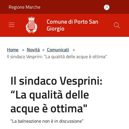
Salta al contenuto principale
Regione Marche
Comune di Porto San
Giorgio
Home
>
Novità
>
Comunicati
>
Il sindaco Vesprini: “La qualità delle acque è ottima"
Il sindaco Vesprini:
“La qualità delle
acque è ottima"
"La balneazione non è in discussione”