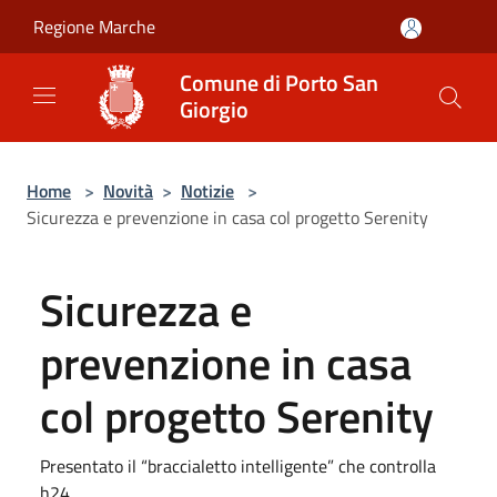
Salta al contenuto principale
Regione Marche
Comune di Porto San
Giorgio
Home
>
Novità
>
Notizie
>
Sicurezza e prevenzione in casa col progetto Serenity
Sicurezza e
prevenzione in casa
col progetto Serenity
Presentato il “braccialetto intelligente” che controlla
h24