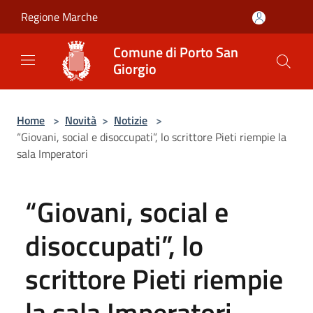
Salta al contenuto principale
Regione Marche
Comune di Porto San
Giorgio
Home
>
Novità
>
Notizie
>
“Giovani, social e disoccupati”, lo scrittore Pieti riempie la
sala Imperatori
“Giovani, social e
disoccupati”, lo
scrittore Pieti riempie
la sala Imperatori