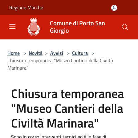
Salta al contenuto principale
Regione Marche
Comune di Porto San
Giorgio
Home
>
Novità
>
Avvisi
>
Cultura
>
Chiusura temporanea "Museo Cantieri della Civiltà
Marinara"
Chiusura temporanea
"Museo Cantieri della
Civiltà Marinara"
Sono in corso interventi tecnici ed è in fase di