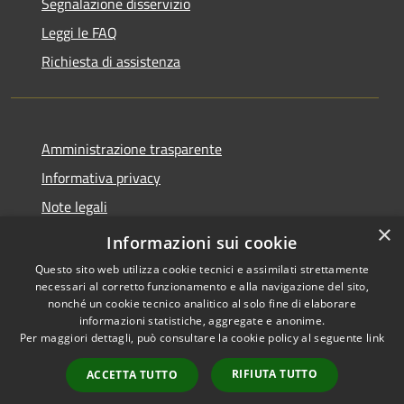
Segnalazione disservizio
Leggi le FAQ
Richiesta di assistenza
Amministrazione trasparente
Informativa privacy
Note legali
×
Dichiarazione di accessibilità
Informazioni sui cookie
Questo sito web utilizza cookie tecnici e assimilati strettamente
necessari al corretto funzionamento e alla navigazione del sito,
nonché un cookie tecnico analitico al solo fine di elaborare
informazioni statistiche, aggregate e anonime.
RSS
Copyright © 2026 • Comune di
Per maggiori dettagli, può consultare la cookie policy al seguente
link
Accessibilità
Porto San Giorgio • Powered by
Privacy
Municipium
Accesso
•
RIFIUTA TUTTO
ACCETTA TUTTO
Cookie
redazione