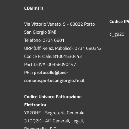
CONTATTI
Codice IP
Via Vittorio Veneto, 5 - 63822 Porto
San Giorgio (FM)
c_g920
Telefono: 0734 6801
URP (Uff. Relaz. Pubblico): 0734 680342
Codice Fiscale: 81001530443
Partita IVA: 00358090447
PEC:
protocollo@pec-
comune.portosangiorgio.fm.it
Codice Univoco Fatturazione
Elettronica
Y62OHE - Segreteria Generale
31OQ2K - Aff. Generali, Legali,
Demografici, SIC