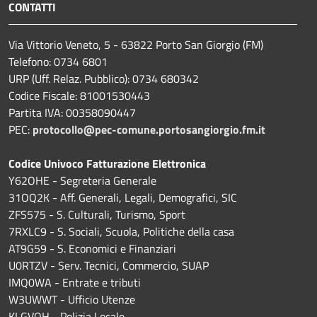
CONTATTI
Via Vittorio Veneto, 5 - 63822 Porto San Giorgio (FM)
Telefono: 0734 6801
URP (Uff. Relaz. Pubblico): 0734 680342
Codice Fiscale: 81001530443
Partita IVA: 00358090447
PEC:
protocollo@pec-comune.portosangiorgio.fm.it
Codice Univoco Fatturazione Elettronica
Y62OHE - Segreteria Generale
31OQ2K - Aff. Generali, Legali, Demografici, SIC
ZFS575 - S. Culturali, Turismo, Sport
7RXLC9 - S. Sociali, Scuola, Politiche della casa
AT9G59 - S. Economici e Finanziari
U0RTZV - Serv. Tecnici, Commercio, SUAP
IMQ0WA - Entrate e tributi
W3UWWT - Ufficio Utenze
KLGVQH - Polizia Locale