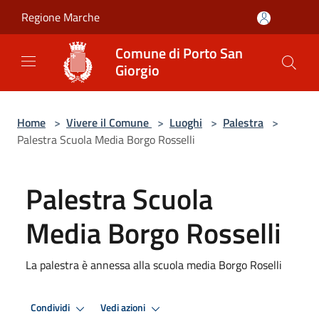
Salta al contenuto principale
Regione Marche
Comune di Porto San
Giorgio
Home
>
Vivere il Comune
>
Luoghi
>
Palestra
>
Palestra Scuola Media Borgo Rosselli
Palestra Scuola
Media Borgo Rosselli
La palestra è annessa alla scuola media Borgo Roselli
Condividi
Vedi azioni