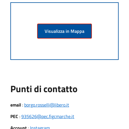
Visualizza in Mappa
Punti di contatto
email
:
borgo.rosselli@libero.it
PEC
:
935626@pec.figcmarche.it
Account
:
Instagram