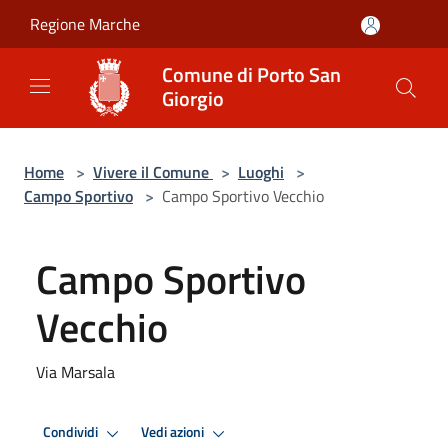
Salta al contenuto principale
Regione Marche
Comune di Porto San
Giorgio
Home
>
Vivere il Comune
>
Luoghi
>
Campo Sportivo
>
Campo Sportivo Vecchio
Campo Sportivo
Vecchio
Via Marsala
Condividi
Vedi azioni