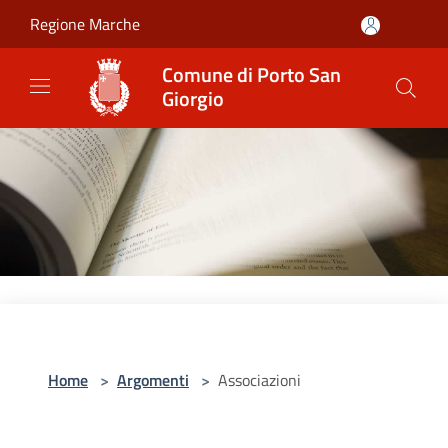
Salta al contenuto principale
Regione Marche
Comune di Porto San
Giorgio
Home
>
Argomenti
>
Associazioni