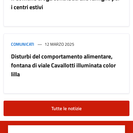
i centri estivi
COMUNICATI
12 MARZO 2025
Disturbi del comportamento alimentare,
fontana di viale Cavallotti illuminata color
lilla
Tutte le notizie