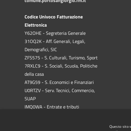
comune.portosangiorgio.fm.it
Codice Univoco Fatturazione
Elettronica
Y62OHE - Segreteria Generale
31OQ2K - Aff. Generali, Legali,
Demografici, SIC
ZFS575 - S. Culturali, Turismo, Sport
7RXLC9 - S. Sociali, Scuola, Politiche
della casa
AT9G59 - S. Economici e Finanziari
U0RTZV - Serv. Tecnici, Commercio,
SUAP
IMQ0WA - Entrate e tributi
W3UWWT - Ufficio Utenze
KLGVQH - Polizia Locale
Questo sito 