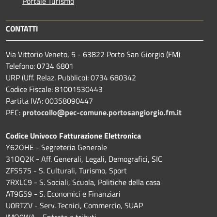
Portale Turismo
CONTATTI
Via Vittorio Veneto, 5 - 63822 Porto San Giorgio (FM)
Telefono: 0734 6801
URP (Uff. Relaz. Pubblico): 0734 680342
Codice Fiscale: 81001530443
Partita IVA: 00358090447
PEC:
protocollo@pec-comune.portosangiorgio.fm.it
Codice Univoco Fatturazione Elettronica
Y62OHE - Segreteria Generale
31OQ2K - Aff. Generali, Legali, Demografici, SIC
ZFS575 - S. Culturali, Turismo, Sport
7RXLC9 - S. Sociali, Scuola, Politiche della casa
AT9G59 - S. Economici e Finanziari
U0RTZV - Serv. Tecnici, Commercio, SUAP
IMQ0WA - Entrate e tributi