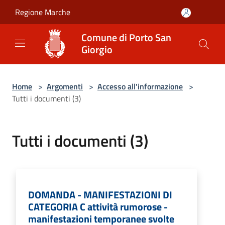
Salta al contenuto principale
Regione Marche
Comune di Porto San
Giorgio
Home
>
Argomenti
>
Accesso all'informazione
>
Tutti i documenti (3)
Tutti i documenti (3)
DOMANDA - MANIFESTAZIONI DI
CATEGORIA C attività rumorose -
manifestazioni temporanee svolte