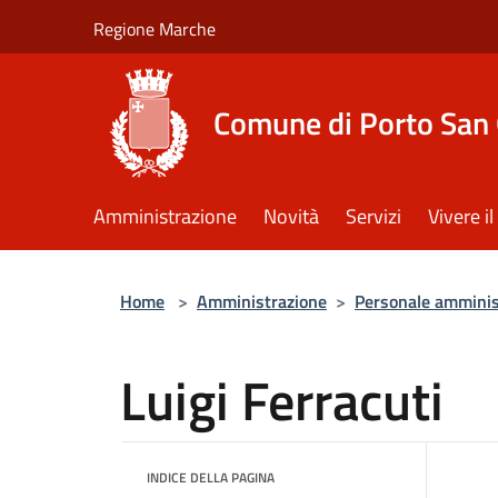
Salta al contenuto principale
Regione Marche
Comune di Porto San 
Amministrazione
Novità
Servizi
Vivere 
Home
>
Amministrazione
>
Personale amminis
Luigi Ferracuti
INDICE DELLA PAGINA