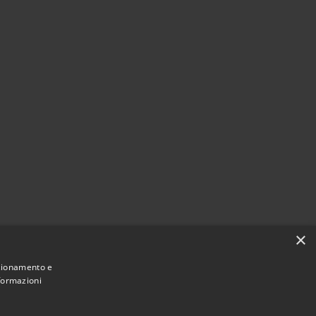
×
nzionamento e
nformazioni