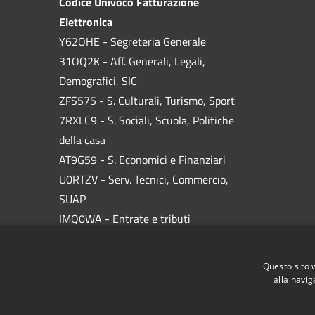
Codice Univoco Fatturazione
Elettronica
Y62OHE - Segreteria Generale
31OQ2K - Aff. Generali, Legali,
Demografici, SIC
ZFS575 - S. Culturali, Turismo, Sport
7RXLC9 - S. Sociali, Scuola, Politiche
della casa
AT9G59 - S. Economici e Finanziari
U0RTZV - Serv. Tecnici, Commercio,
SUAP
IMQ0WA - Entrate e tributi
W3UWWT - Ufficio Utenze
KLGVQH - Polizia Locale
Questo sito 
alla navig