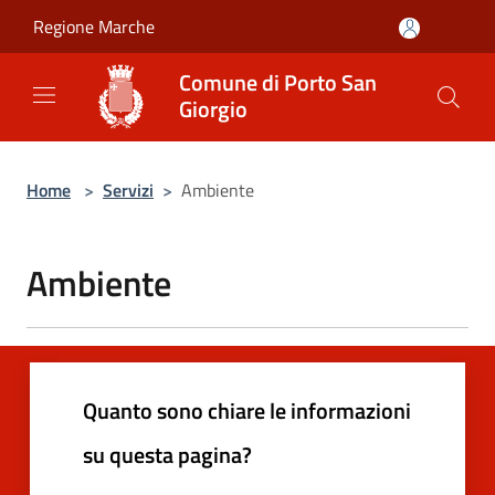
Salta al contenuto principale
Regione Marche
Comune di Porto San
Giorgio
Home
>
Servizi
>
Ambiente
Ambiente
Quanto sono chiare le informazioni
su questa pagina?