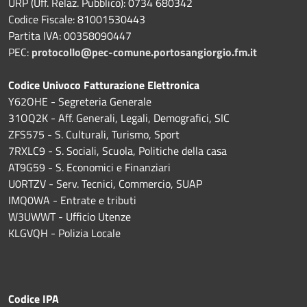
URP (Uff. Relaz. Pubblico): 0734 680342
Codice Fiscale: 81001530443
Partita IVA: 00358090447
PEC:
protocollo@pec-comune.portosangiorgio.fm.it
Codice Univoco Fatturazione Elettronica
Y62OHE - Segreteria Generale
31OQ2K - Aff. Generali, Legali, Demografici, SIC
ZFS575 - S. Culturali, Turismo, Sport
7RXLC9 - S. Sociali, Scuola, Politiche della casa
AT9G59 - S. Economici e Finanziari
U0RTZV - Serv. Tecnici, Commercio, SUAP
IMQ0WA - Entrate e tributi
W3UWWT - Ufficio Utenze
KLGVQH - Polizia Locale
Codice IPA