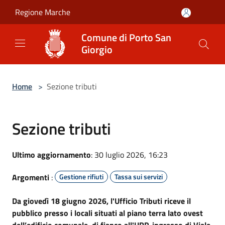
Salta al contenuto principale
Regione Marche
Comune di Porto San
Giorgio
Home
>
Sezione tributi
Sezione tributi
Ultimo aggiornamento
: 30 luglio 2026, 16:23
Argomenti
:
Gestione rifiuti
Tassa sui servizi
Da giovedì 18 giugno 2026, l'Ufficio Tributi riceve il
pubblico presso i locali situati al piano terra lato ovest
dell’edificio comunale, di fianco all'URP, ingresso di Viale