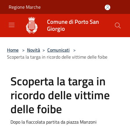
Salta al contenuto principale
Regione Marche
Comune di Porto San
Giorgio
Home
>
Novità
>
Comunicati
>
Scoperta la targa in ricordo delle vittime delle foibe
Scoperta la targa in
ricordo delle vittime
delle foibe
Dopo la fiaccolata partita da piazza Manzoni