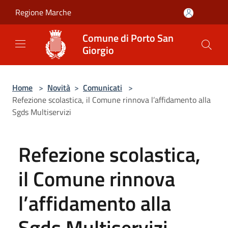
Salta al contenuto principale
Regione Marche
Comune di Porto San
Giorgio
Home
>
Novità
>
Comunicati
>
Refezione scolastica, il Comune rinnova l’affidamento alla
Sgds Multiservizi
Refezione scolastica,
il Comune rinnova
l’affidamento alla
Sgds Multiservizi