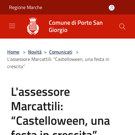
Salta al contenuto principale
Regione Marche
Comune di Porto San
Giorgio
Home
>
Novità
>
Comunicati
>
L'assessore Marcattili: “Castelloween, una festa in
crescita”
L'assessore
Marcattili:
“Castelloween, una
festa in crescita”