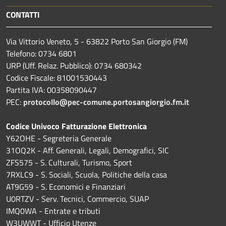
CONTATTI
Via Vittorio Veneto, 5 - 63822 Porto San Giorgio (FM)
Telefono: 0734 6801
URP (Uff. Relaz. Pubblico): 0734 680342
Codice Fiscale: 81001530443
Partita IVA: 00358090447
PEC:
protocollo@pec-comune.portosangiorgio.fm.it
Codice Univoco Fatturazione Elettronica
Y62OHE - Segreteria Generale
31OQ2K - Aff. Generali, Legali, Demografici, SIC
ZFS575 - S. Culturali, Turismo, Sport
7RXLC9 - S. Sociali, Scuola, Politiche della casa
AT9G59 - S. Economici e Finanziari
U0RTZV - Serv. Tecnici, Commercio, SUAP
IMQ0WA - Entrate e tributi
W3UWWT - Ufficio Utenze