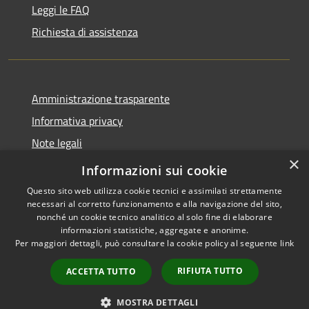
Leggi le FAQ
Richiesta di assistenza
Amministrazione trasparente
Informativa privacy
Note legali
×
Dichiarazione di accessibilità
Informazioni sui cookie
Questo sito web utilizza cookie tecnici e assimilati strettamente
necessari al corretto funzionamento e alla navigazione del sito,
nonché un cookie tecnico analitico al solo fine di elaborare
informazioni statistiche, aggregate e anonime.
RSS
Copyright © 2026 • Comune di
Per maggiori dettagli, può consultare la cookie policy al seguente
link
Accessibilità
Porto San Giorgio • Powered by
Privacy
Municipium
Accesso
•
RIFIUTA TUTTO
ACCETTA TUTTO
Cookie
redazione
Mappa del sito
MOSTRA DETTAGLI