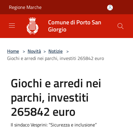
Salta al contenuto principale
Regione Marche
Comune di Porto San
Giorgio
Home
>
Novità
>
Notizie
>
Giochi e arredi nei parchi, investiti 265842 euro
Giochi e arredi nei
parchi, investiti
265842 euro
Il sindaco Vesprini: “Sicurezza e inclusione”