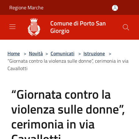
Salta al contenuto principale
Regione Marche
Comune di Porto San
Giorgio
Home
>
Novità
>
Comunicati
>
Istruzione
>
“Giornata contro la violenza sulle donne”, cerimonia in via
Cavallotti
“Giornata contro la
violenza sulle donne”,
cerimonia in via
Cavallotti