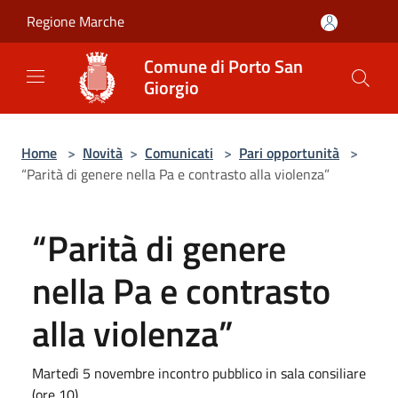
Salta al contenuto principale
Regione Marche
Comune di Porto San
Giorgio
Home
>
Novità
>
Comunicati
>
Pari opportunità
>
“Parità di genere nella Pa e contrasto alla violenza”
“Parità di genere
nella Pa e contrasto
alla violenza”
Martedì 5 novembre incontro pubblico in sala consiliare
(ore 10)